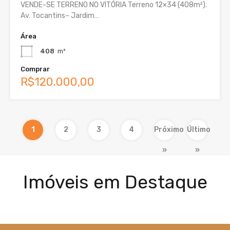
VENDE-SE TERRENO NO VITÓRIA Terreno 12×34 (408m²).
Av. Tocantins– Jardim…
Área
408
m²
Comprar
R$120.000,00
1
2
3
4
Próximo
Último
»
»
Imóveis em Destaque