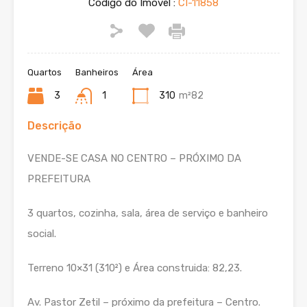
Código do Imóvel :
CI-11858
Quartos
Banheiros
Área
3
1
310
m²82
Descrição
VENDE-SE CASA NO CENTRO – PRÓXIMO DA
PREFEITURA
3 quartos, cozinha, sala, área de serviço e banheiro
social.
Terreno 10×31 (310²) e Área construida: 82,23.
Av. Pastor Zetil – próximo da prefeitura – Centro.