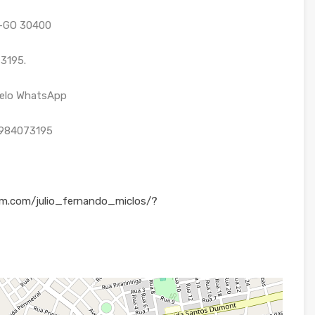
I-GO 30400
3195.
 pelo WhatsApp
4984073195
am.com/julio_fernando_miclos/?