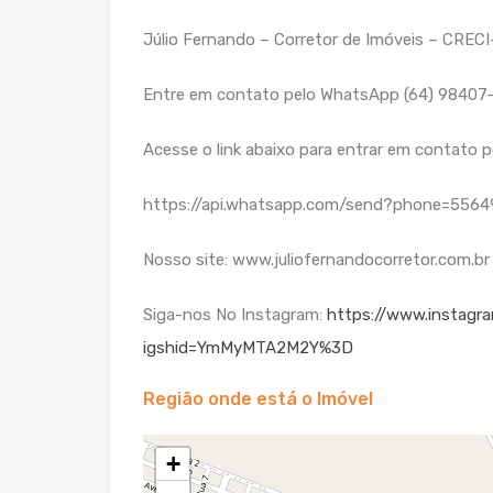
Júlio Fernando – Corretor de Imóveis – CREC
Entre em contato pelo WhatsApp (64) 98407-
Acesse o link abaixo para entrar em contato
https://api.whatsapp.com/send?phone=556
Nosso site: www.juliofernandocorretor.com.br
Siga-nos No Instagram:
https://www.instagr
igshid=YmMyMTA2M2Y%3D
Região onde está o Imóvel
+