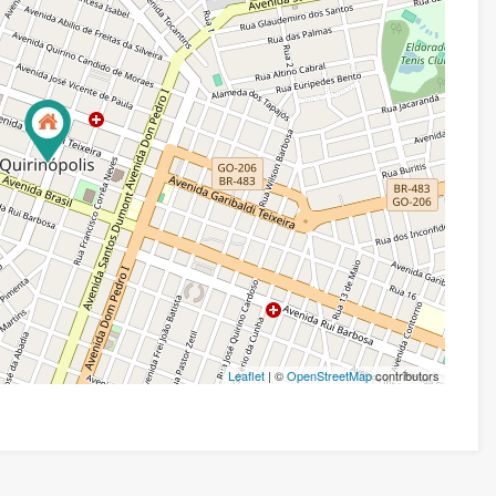
Leaflet
| ©
OpenStreetMap
contributors