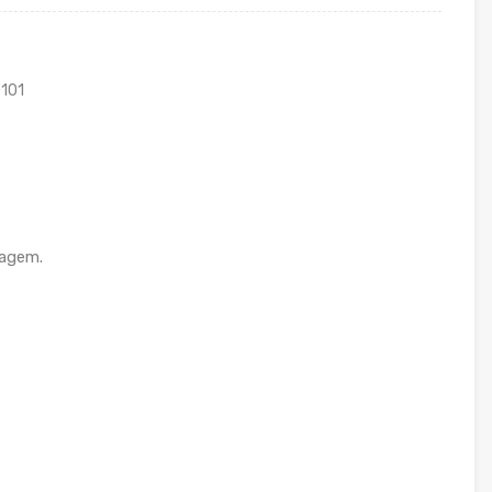
101
ragem.