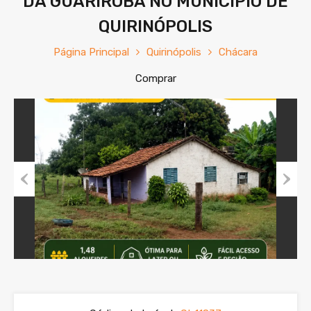
DA GUARIROBA NO MUNICÍPIO DE
QUIRINÓPOLIS
Página Principal
Quirinópolis
Chácara
Comprar
Previous
Next