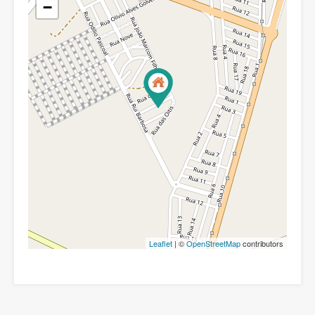
−
Leaflet
| ©
OpenStreetMap
contributors